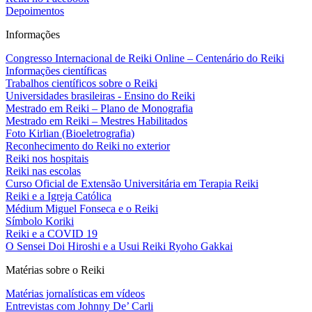
Depoimentos
Informações
Congresso Internacional de Reiki Online – Centenário do Reiki
Informações científicas
Trabalhos científicos sobre o Reiki
Universidades brasileiras - Ensino do Reiki
Mestrado em Reiki – Plano de Monografia
Mestrado em Reiki – Mestres Habilitados
Foto Kirlian (Bioeletrografia)
Reconhecimento do Reiki no exterior
Reiki nos hospitais
Reiki nas escolas
Curso Oficial de Extensão Universitária em Terapia Reiki
Reiki e a Igreja Católica
Médium Miguel Fonseca e o Reiki
Símbolo Koriki
Reiki e a COVID 19
O Sensei Doi Hiroshi e a Usui Reiki Ryoho Gakkai
Matérias sobre o Reiki
Matérias jornalísticas em vídeos
Entrevistas com Johnny De’ Carli