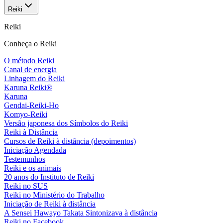
Reiki
Reiki
Conheça o Reiki
O método Reiki
Canal de energia
Linhagem do Reiki
Karuna Reiki®
Karuna
Gendai-Reiki-Ho
Komyo-Reiki
Versão japonesa dos Símbolos do Reiki
Reiki à Distância
Cursos de Reiki à distância (depoimentos)
Iniciação Agendada
Testemunhos
Reiki e os animais
20 anos do Instituto de Reiki
Reiki no SUS
Reiki no Ministério do Trabalho
Iniciação de Reiki à distância
A Sensei Hawayo Takata Sintonizava à distância
Reiki no Facebook