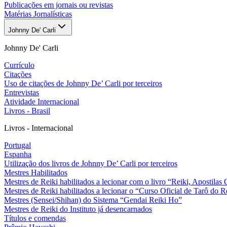
Publicações em jornais ou revistas
Matérias Jornalísticas
Johnny De' Carli
Johnny De' Carli
Currículo
Citações
Uso de citações de Johnny De’ Carli por terceiros
Entrevistas
Atividade Internacional
Livros - Brasil
Livros - Internacional
Portugal
Espanha
Utilização dos livros de Johnny De’ Carli por terceiros
Mestres Habilitados
Mestres de Reiki habilitados a lecionar com o livro “Reiki, Apostilas 
Mestres de Reiki habilitados a lecionar o “Curso Oficial de Tarô do R
Mestres (Sensei/Shihan) do Sistema “Gendai Reiki Ho”
Mestres de Reiki do Instituto já desencarnados
Títulos e comendas