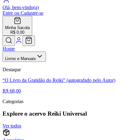
Olá, bem-vindo(a)
Entre ou Cadastre-se
Minha Sacola
R$ 0,00
Home
Livros e Manuais
Destaque
“O Livro da Gratidão do Reiki” (autografado pelo Autor)
R$ 68,00
Categorias
Explore o acervo Reiki Universal
Ver todos